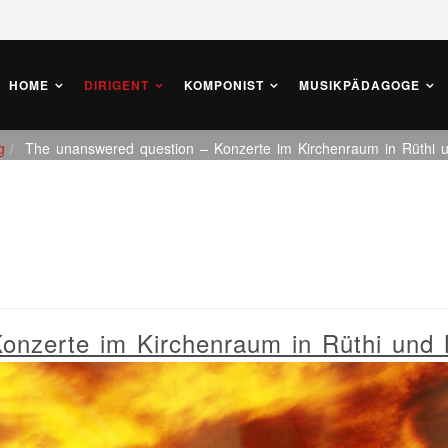
HOME
DIRIGENT
KOMPONIST
MUSIKPÄDAGOGE
g
The unanswered question – Konzerte im Kirchenraum in Rüthi 
onzerte im Kirchenraum in Rüthi und 