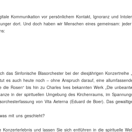
digitale Kommunikation vor persönlichem Kontakt, Ignoranz und Int
 Hunger dort. Und doch haben wir Menschen eines gemeinsam: jeder 
ns:
 das Sinfonische Blasorchester bei der diesjährigen Konzertreihe 
ut es auch heute noch – ohne Anspruch darauf, eine allumfassend
e die Rosen“ bis hin zu Charles Ives bekannten Werk „Die unbeantw
nze in der spirituellen Umgebung des Kirchenraums, im Spannungsf
lasorchesterfassung von Vita Aeterna (Eduard de Boer). Das gewalti
was mit uns geschieht?
 Konzerterlebnis und lassen Sie sich entführen in die spirituelle W